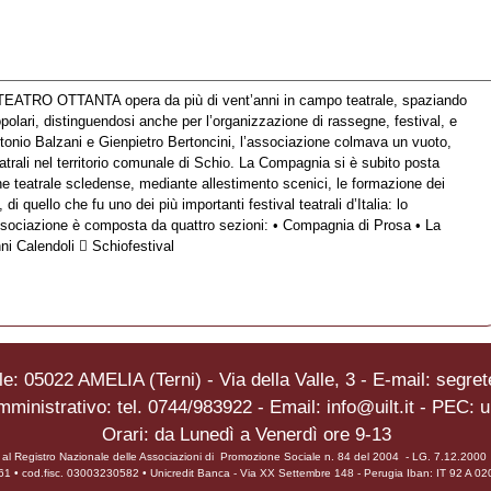
RO OTTANTA opera da più di vent’anni in campo teatrale, spaziando
popolari, distinguendosi anche per l’organizzazione di rassegne, festival, e
ntonio Balzani e Gienpietro Bertoncini, l’associazione colmava un vuoto,
trali nel territorio comunale di Schio. La Compagnia si è subito posta
zione teatrale scledense, mediante allestimento scenici, le formazione dei
 di quello che fu uno dei più importanti festival teatrali d’Italia: lo
 associazione è composta da quattro sezioni: • Compagnia di Prosa • La
ni Calendoli  Schiofestival
e: 05022 AMELIA (Terni) - Via della Valle, 3 - E-mail: segrete
mministrativo: tel. 0744/983922 - Email: info@uilt.it - PEC: u
Orari: da Lunedì a Venerdì ore 9-13
ta al Registro Nazionale delle Associazioni di Promozione Sociale n. 84 del 2004 - LG. 7.12.200
0961 • cod.fisc. 03003230582 • Unicredit Banca - Via XX Settembre 148 - Perugia Iban: IT 92 