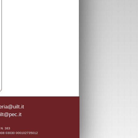
ria@uilt.it
ilt@pec.it
0 N. 383
A 02008 03030 000102735012