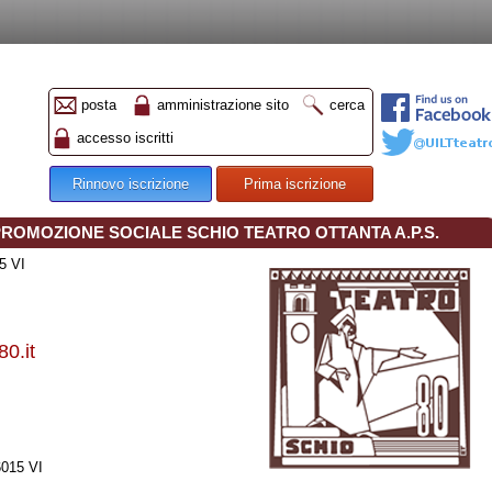
posta
amministrazione sito
cerca
accesso iscritti
Rinnovo iscrizione
Prima iscrizione
PROMOZIONE SOCIALE SCHIO TEATRO OTTANTA A.P.S.
5 VI
80.it
015 VI