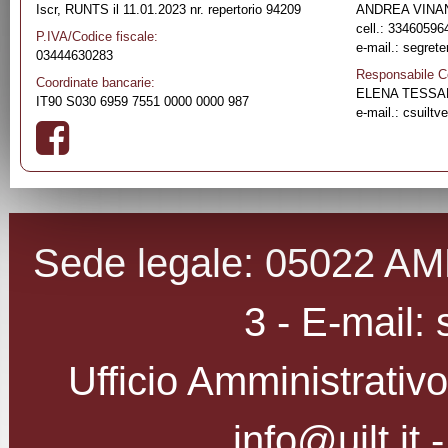
Iscr, RUNTS il 11.01.2023 nr. repertorio 94209
ANDREA VINA
cell.: 33460596
P.IVA/Codice fiscale:
e-mail.:
segrete
03444630283
Responsabile Ce
Coordinate bancarie:
ELENA TESSA
IT90 S030 6959 7551 0000 0000 987
e-mail.:
csuilt
Sede legale: 05022 AMEL
3 - E-mail: 
Ufficio Amministrativo
info@uilt.it