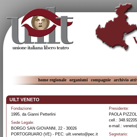
home regionale
organismi
compagnie
archivio atti
UILT VENETO
Fondazione:
Presidente:
1995, da Gianni Petterlini
PAOLA PIZZO
cell.: 348.9220
Sede Legale:
e-mail.:
veneto@
BORGO SAN GIOVANNI, 22 - 30026
PORTOGRUARO (VE) - PEC: uilt.veneto@pec.it
Segretario: